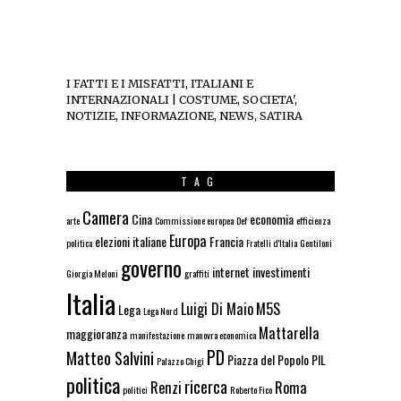
I FATTI E I MISFATTI, ITALIANI E
INTERNAZIONALI | COSTUME, SOCIETA',
NOTIZIE, INFORMAZIONE, NEWS, SATIRA
TAG
Camera
Cina
economia
arte
Commissione europea
Def
efficienza
Europa
elezioni italiane
Francia
politica
Fratelli d'Italia
Gentiloni
governo
internet
investimenti
Giorgia Meloni
graffiti
Italia
Luigi Di Maio
M5S
Lega
Lega Nord
Mattarella
maggioranza
manifestazione
manovra economica
PD
Matteo Salvini
Piazza del Popolo
PIL
Palazzo Chigi
politica
ricerca
Renzi
Roma
politici
Roberto Fico