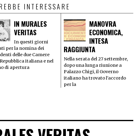
TREBBE INTERESSARE
IN MURALES
MANOVRA
VERITAS
ECONOMICA,
INTESA
In questi giorni
RAGGIUNTA
ati per la nomina dei
denti delle due Camere
Nella serata del 27 settembre,
 Repubblica italiana e nel
dopo una lunga riunione a
o di apertura
Palazzo Chigi, il Governo
italiano ha trovato l’accordo
per la
RALES VERITAS