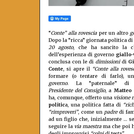
“
Conte” alla rovescia
per un altro
g
Dopo la “ricca” giornata politica di
20 agosto
, che ha sancito la c
dell’esperienza di governo
giallo
conclusa con le di
dimissioni
di
G
Conte
, si apre il
“Conte alla roves
formare (o tentare di farlo), 
governo
. La “paternale” d
Presidente del Consiglio
,
a
Matteo 
ha, comunque, offerto una
visione 
politic
a, una politica fatta di
“ric
“rimproveri”
, come un
padre
di fam
ad un figlio che, inizialmente … 
seguire la
via maestra
ma che poi h
degli improvvisi
“colpi di testa”
.