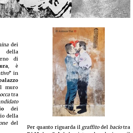
ina
dei
della
rno di
ura
, è
tivo
” in
palazzo
l muro
bocca
tra
andidato
io
dei
io della
ione
del
Per quanto riguarda il
graffito
del
bacio
tra