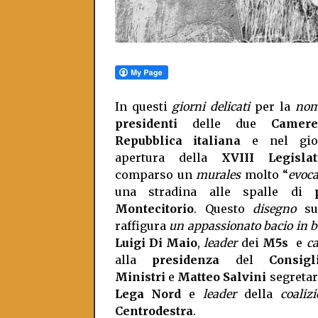
In questi
giorni delicati
per la
nom
presidenti
delle due
Camere
Repubblica italiana
e nel gio
apertura della
XVIII Legislat
comparso un
murales
molto “
evoca
una stradina alle spalle di
Montecitorio
. Questo
disegno
su
raffigura
un appassionato bacio in 
Luigi Di Maio
,
leader
dei
M5s
e
c
alla
presidenza
del
Consigl
Ministri
e
Matteo Salvini
segretar
Lega Nord
e
leader
della
coaliz
Centrodestra
.