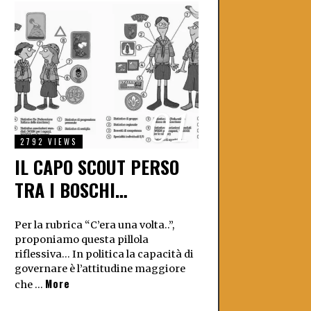
01
2792 VIEWS
IL CAPO SCOUT PERSO
TRA I BOSCHI…
Per la rubrica “C’era una volta..”,
proponiamo questa pillola
riflessiva… In politica la capacità di
governare è l’attitudine maggiore
More
che …