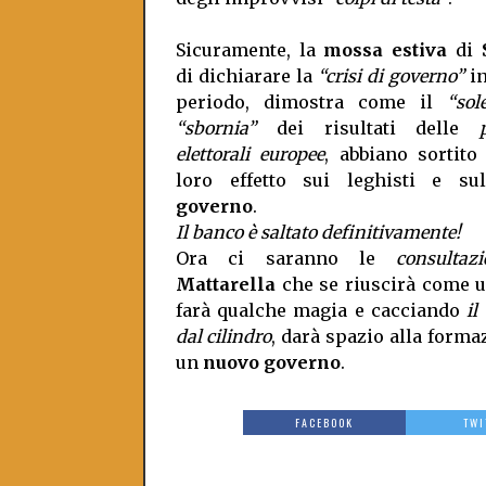
Sicuramente, la
mossa estiva
di
S
di dichiarare la
“crisi di governo”
in
periodo, dimostra come il
“sol
“sbornia”
dei risultati delle
elettorali europee
, abbiano sortito
loro effetto sui leghisti e sull
governo
.
Il banco è saltato definitivamente!
Ora ci saranno le
consultazi
Mattarella
che se riuscirà come 
farà qualche magia e cacciando
il
dal cilindro
, darà spazio alla forma
un
nuovo governo
.
FACEBOOK
TWI