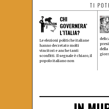
TI PO
CHI
GOVERNERA’
L’ITALIA?
delic
Le elezioni politiche italiane
presi
hanno decretato molti
della
vincitori e anche tanti
giorn
sconfitti. Il segnale è chiaro, il
popolo italiano non
IN MU