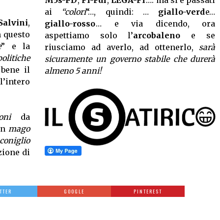
ai
“colori
“…, quindi: …
giallo-verd
e…
alvini
,
giallo-rosso
… e via dicendo, ora
 questo
aspettiamo solo l’
arcobaleno
e se
e
” e la
riusciamo ad averlo, ad ottenerlo,
sarà
politiche
sicuramente un governo stabile che durerà
 bene il
almeno 5 anni!
’intero
oni
da
un
mago
 coniglio
zione di
TTER
GOOGLE
PINTEREST