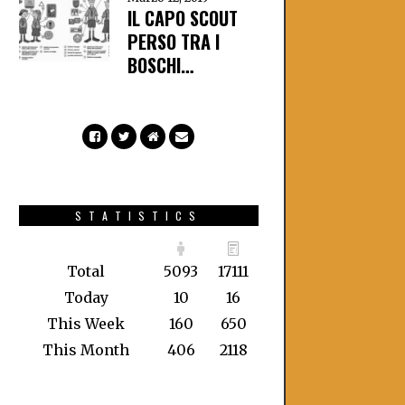
IL CAPO SCOUT
PERSO TRA I
BOSCHI…
STATISTICS
Total
5093
17111
Today
10
16
This Week
160
650
This Month
406
2118