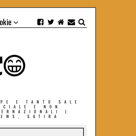
ookie
EPE E TANTO SALE
OCIALE E NON
TERNAZIONALI |
NEWS, SATIRA