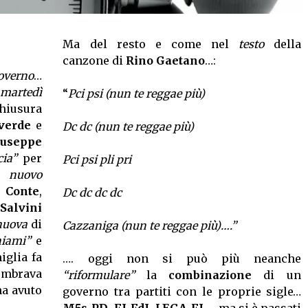
Ma del resto e come nel
testo
della
canzone di
Rino Gaetano
…:
overno
…
martedì
“
Pci psi (nun te reggae più)
hiusura
-verde
e
Dc dc (nun te reggae più)
iuseppe
cia”
per
Pci psi pli pri
un
nuovo
i
Conte
,
Dc dc dc dc
Salvini
nuova
di
Cazzaniga (nun te reggae più)….”
hiami”
e
iglia fa
…. oggi non si può più neanche
sembrava
“riformulare”
la
combinazione
di un
a avuto
governo tra partiti con le proprie sigle…
M5s-PD
,
FI-FdI
,
LEGA-FI
…. ma si è passati