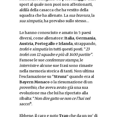
sport al quale non puoi non affezionarti,
aldilà della casacca che ha vestito della
squadra che ha allenato. La
sua bravura
, la
sua simpatia
, ha prevalso sullo stesso…
Lo hanno conosciuto e amato in 5 paesi
diversi, come allenatore:
Italia
,
Germania
,
Austria
,
Portogallo
e
Irlanda
, strappando,
trofei
e
simpatia
in tutti questi posti. “
23
trofei con 12 squadre e più di 1400 partite”
.
Famose le sue
conferenze stampa
, le
interviste
e alcune sue frasi sono rimaste
nella memoria storica di tanti. Non ultima
l’esclamazione su “
Strunz
” quando era al
Bayern Monaco
o la riesumazione di un
proverbio
, che aveva avuto già una sua
evoluzione ma che lui ha riportato alla
ribalta: “
Non dire gatto se non ce l’hai nel
sacco!
“.
Ebbene, il caro e noto
Trap
che da un po’ di