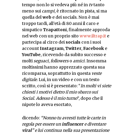
tempo non lo si vedeva più né in
tv
tanto
meno sui
campi
, è ritornato in pista, si ma
quella del
web
e dei socials. Non è mai
troppo tardi, all’età di 80 anni il caro e
simpatico
Trapatton
i, finalmente approda
nel web con un proprio sito
www.iltrap.it
e
partecipa al circo dei
socials
con i suoi
account
Instagram
,
Twitter
,
Facebook
e
YouTube
, ricevendo da subito successo e
molti
seguaci
,
followers
o
amici
. Insomma
moltissimi hanno apprezzato questa sua
ricomparsa, soprattutto in questa
veste
digitale
. Lui, in un video e con un testo
scritto, così si è presentato: “
In molti vi siete
chiesti i motivi dietro il mio sbarco sui
Social. Adesso è il mio turno
“, dopo che il
nipote lo aveva esortato,
dicendo:
“Nonno tu avresti tutte le carte in
regola per essere un
influencer
e diventare
viral
” e lui continua nella sua presentazione