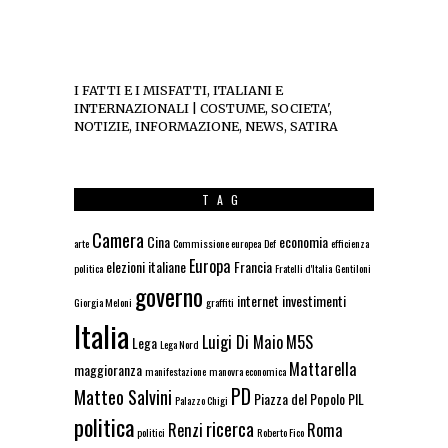
I FATTI E I MISFATTI, ITALIANI E
INTERNAZIONALI | COSTUME, SOCIETA',
NOTIZIE, INFORMAZIONE, NEWS, SATIRA
TAG
Camera
Cina
economia
arte
Commissione europea
Def
efficienza
Europa
elezioni italiane
Francia
politica
Fratelli d'Italia
Gentiloni
governo
internet
investimenti
Giorgia Meloni
graffiti
Italia
Luigi Di Maio
M5S
Lega
Lega Nord
Mattarella
maggioranza
manifestazione
manovra economica
PD
Matteo Salvini
Piazza del Popolo
PIL
Palazzo Chigi
politica
ricerca
Renzi
Roma
politici
Roberto Fico