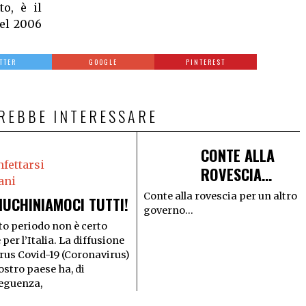
o, è il
nel 2006
TTER
GOOGLE
PINTEREST
TREBBE INTERESSARE
CONTE ALLA
ROVESCIA…
Conte alla rovescia per un altro
UCHINIAMOCI TUTTI!
governo...
o periodo non è certo
e per l’Italia. La diffusione
irus Covid-19 (Coronavirus)
ostro paese ha, di
eguenza,