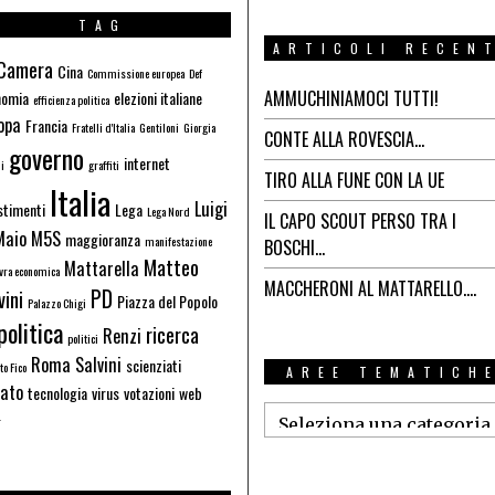
TAG
ARTICOLI RECEN
Camera
Cina
Commissione europea
Def
AMMUCHINIAMOCI TUTTI!
nomia
elezioni italiane
efficienza politica
opa
Francia
Fratelli d'Italia
Gentiloni
Giorgia
CONTE ALLA ROVESCIA…
governo
internet
i
graffiti
TIRO ALLA FUNE CON LA UE
Italia
Luigi
stimenti
Lega
Lega Nord
IL CAPO SCOUT PERSO TRA I
Maio
M5S
maggioranza
manifestazione
BOSCHI…
Matteo
Mattarella
ra economica
MACCHERONI AL MATTARELLO….
PD
vini
Piazza del Popolo
Palazzo Chigi
politica
ricerca
Renzi
politici
Roma
Salvini
scienziati
o Fico
AREE TEMATICH
ato
tecnologia
virus
votazioni
web
r