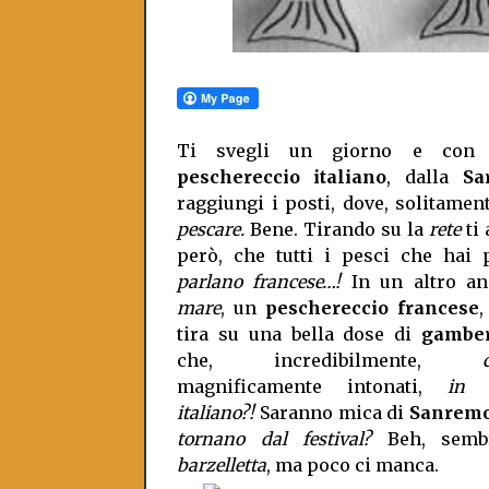
Ti svegli un giorno e con 
peschereccio italiano
, dalla
Sa
raggiungi i posti, dove, solitament
pescare.
Bene. Tirando su la
rete
ti 
però, che tutti i pesci che hai 
parlano francese…!
In un altro an
mare
, un
peschereccio francese
,
tira su una bella dose di
gamber
che, incredibilmente,
magnificamente intonati,
in p
italiano?!
Saranno mica di
Sanrem
tornano dal festival?
Beh, semb
barzelletta
, ma poco ci manca.