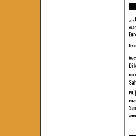
arte
eco
Eur
Melon
inve
Di 
manov
Sal
PIL
Robert
Sen
write