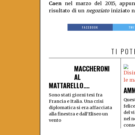
Caen
nel marzo del 2015, appunt
risultato di un
negoziato
iniziato 
FACEBOOK
TWI
TI PO
MACCHERONI
AL
MATTARELLO….
AMM
Sono stati giorni tesi fra
Quest
Francia e Italia. Una crisi
felic
diplomatica si era affacciata
del v
alla finestra e dall’Eliseo un
nel n
vento
cons