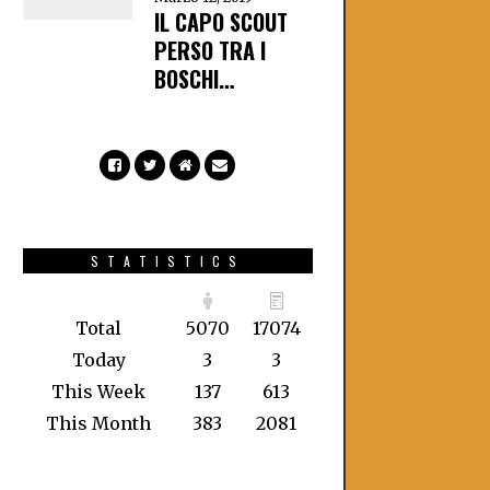
IL CAPO SCOUT
PERSO TRA I
BOSCHI…
STATISTICS
Total
5070
17074
Today
3
3
This Week
137
613
This Month
383
2081