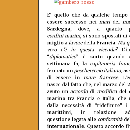
E’ quello che da qualche tempo
essere successo nei
mari
del
no
Sardegna
, dove, a quanto 
confini
marini
, si sono spostati di
miglio
a
favore
della
Francia
.
Ma q
vero c’è in questa vicenda?
L’in
“
diplomatico
” è sorto quando q
settimana fa, la
capitaneria fran
fermato un
peschereccio italiano
, a
di essere in
mare francese.
L’e
nasce dal fatto che, nel marzo del 20
avuto un
accordo
di
modifica
del
marino
tra Francia e Italia, che
dalla necessità di “ridefinire” i
marittimi
, in relazione a
questione legata alle
conformità
de
internazionale
. Questo accordo f