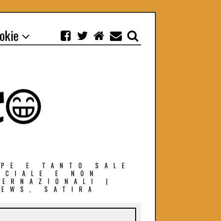
ookie
EPE E TANTO SALE
OCIALE E NON
TERNAZIONALI |
NEWS, SATIRA