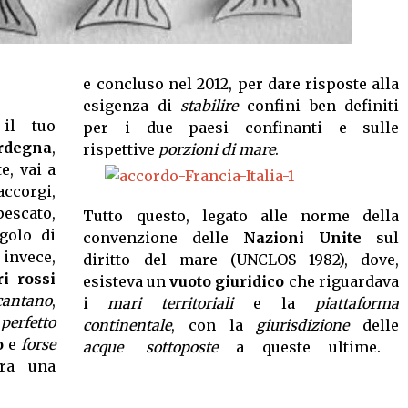
e concluso nel 2012, per dare risposte alla
esigenza di
stabilire
confini ben definiti
il tuo
per i due paesi confinanti e sulle
rdegna
,
rispettive
porzioni di mare
.
e, vai a
accorgi,
pescato,
Tutto questo, legato alle norme della
golo di
convenzione delle
Nazioni Unite
sul
 invece,
diritto del mare (UNCLOS 1982), dove,
i rossi
esisteva un
vuoto giuridico
che riguardava
cantano
,
i
mari territoriali
e la
piattaforma
erfetto
continentale
, con la
giurisdizione
delle
o
e
forse
acque sottoposte
a queste ultime.
ra una