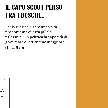
IL CAPO SCOUT PERSO
TRA I BOSCHI…
Per la rubrica “C’era una volta..”,
proponiamo questa pillola
riflessiva… In politica la capacità di
governare è l’attitudine maggiore
More
che …
ALE
LA
 E