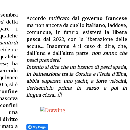
 sembra
Accordo
ratificato
dal
governo francese
rd
della
ma non ancora da quello
italiano
, laddove,
pare i
comunque, in futuro, esisterà la
libera
 qualche
pesca
dal 2022, con la liberazione delle
uanto di
acque…. Insomma, è il caso di dire, che,
cidente
dall’una e dall’altra parte,
non sanno che
ualche
pesci prendere!
cese
, ha
Intanto si dice che un branco di pesci spada,
sserendo
in balneazione tra la Corsica e l’Isola d’Elba,
quivoco
abbia superato uno yacht, a forte velocità,
15, si è
deridendolo prima in sardo e poi in
confine
lingua còrsa…!!!
 nasceva
confini
d una
l
diritto
irmato a