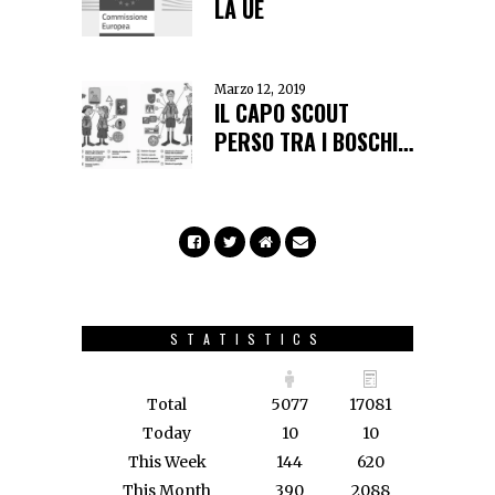
LA UE
Marzo 12, 2019
IL CAPO SCOUT
PERSO TRA I BOSCHI…
STATISTICS
Total
5077
17081
Today
10
10
This Week
144
620
This Month
390
2088