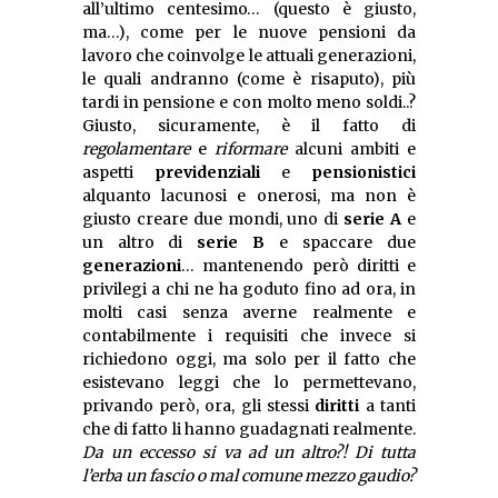
all’ultimo centesimo… (questo è giusto,
ma…), come per le nuove pensioni da
lavoro che coinvolge le attuali generazioni,
le quali andranno (come è risaputo), più
tardi in pensione e con molto meno soldi..?
Giusto, sicuramente, è il fatto di
regolamentare
e
riformare
alcuni ambiti e
aspetti
previdenziali
e
pensionistici
alquanto lacunosi e onerosi, ma non è
giusto creare due mondi, uno di
serie A
e
un altro di
serie B
e spaccare due
generazioni
… mantenendo però diritti e
privilegi a chi ne ha goduto fino ad ora, in
molti casi senza averne realmente e
contabilmente i requisiti che invece si
richiedono oggi, ma solo per il fatto che
esistevano leggi che lo permettevano,
privando però, ora, gli stessi
diritti
a tanti
che di fatto li hanno guadagnati realmente.
Da un eccesso si va ad un altro?! Di tutta
l’erba un fascio o mal comune mezzo gaudio?