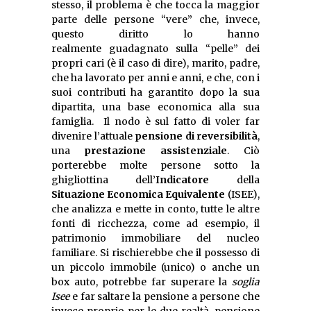
stesso, il problema è che tocca la maggior
parte delle persone “vere” che, invece,
questo diritto lo hanno
realmente guadagnato sulla “pelle” dei
propri cari (è il caso di dire), marito, padre,
che ha lavorato per anni e anni, e che, con i
suoi contributi ha garantito dopo la sua
dipartita, una base economica alla sua
famiglia. Il nodo è sul fatto di voler far
divenire l’attuale
pensione di reversibilità
,
una
prestazione assistenziale
. Ciò
porterebbe molte persone sotto la
ghigliottina dell’
Indicatore
della
Situazione Economica Equivalente
(ISEE),
che analizza e mette in conto, tutte le altre
fonti di ricchezza, come ad esempio, il
patrimonio immobiliare del nucleo
familiare. Si rischierebbe che il possesso di
un piccolo immobile (unico) o anche un
box auto, potrebbe far superare la
soglia
Isee
e far saltare la pensione a persone che