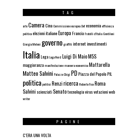
TAG
Camera
Cina
economia
arte
Commissione europea
Def
efficienza
Europa
elezioni italiane
Francia
politica
Fratelli d'Italia
Gentiloni
governo
internet
investimenti
Giorgia Meloni
graffiti
Italia
Luigi Di Maio
M5S
Lega
Lega Nord
Mattarella
maggioranza
manifestazione
manovra economica
PD
Matteo Salvini
Piazza del Popolo
PIL
Palazzo Chigi
politica
ricerca
Renzi
Roma
politici
Roberto Fico
Salvini
Senato
scienziati
tecnologia
virus
votazioni
web
writer
PAGINE
C’ERA UNA VOLTA