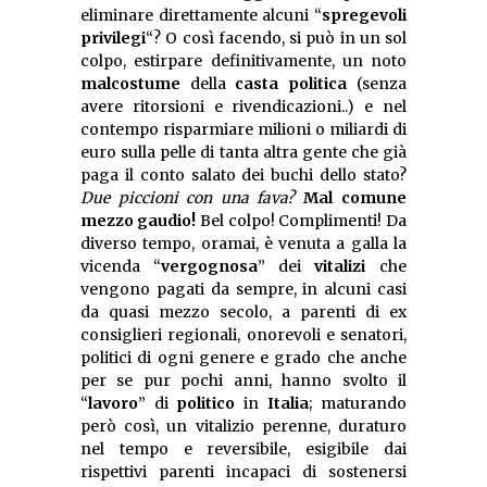
eliminare direttamente alcuni “
spregevoli
privilegi
“? O così facendo, si può in un sol
colpo, estirpare definitivamente, un noto
malcostume
della
casta politica
(senza
avere ritorsioni e rivendicazioni..) e nel
contempo risparmiare milioni o miliardi di
euro sulla pelle di tanta altra gente che già
paga il conto salato dei buchi dello stato?
Due piccioni con una fava?
Mal comune
mezzo gaudio!
Bel colpo! Complimenti! Da
diverso tempo, oramai, è venuta a galla la
vicenda “
vergognosa
” dei
vitalizi
che
vengono pagati da sempre, in alcuni casi
da quasi mezzo secolo, a parenti di ex
consiglieri regionali, onorevoli e senatori,
politici di ogni genere e grado che anche
per se pur pochi anni, hanno svolto il
“
lavoro
” di
politico
in
Italia
; maturando
però così, un vitalizio perenne, duraturo
nel tempo e reversibile, esigibile dai
rispettivi parenti incapaci di sostenersi