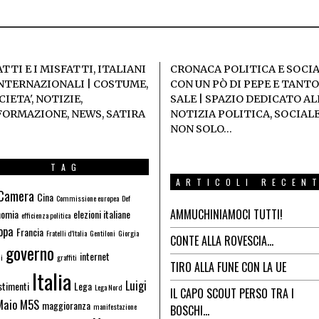
ATTI E I MISFATTI, ITALIANI
CRONACA POLITICA E SOCI
INTERNAZIONALI | COSTUME,
CON UN PÒ DI PEPE E TANTO
IETA', NOTIZIE,
SALE | SPAZIO DEDICATO AL
FORMAZIONE, NEWS, SATIRA
NOTIZIA POLITICA, SOCIALE
NON SOLO…
TAG
ARTICOLI RECEN
Camera
Cina
Commissione europea
Def
AMMUCHINIAMOCI TUTTI!
nomia
elezioni italiane
efficienza politica
opa
Francia
Fratelli d'Italia
Gentiloni
Giorgia
CONTE ALLA ROVESCIA…
governo
internet
i
graffiti
TIRO ALLA FUNE CON LA UE
Italia
Luigi
stimenti
Lega
Lega Nord
IL CAPO SCOUT PERSO TRA I
Maio
M5S
maggioranza
manifestazione
BOSCHI…