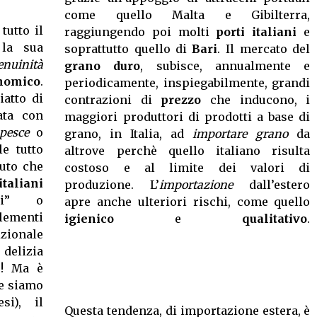
come quello Malta e Gibilterra,
tutto il
raggiungendo poi molti
porti italiani
e
 la sua
soprattutto quello di
Bari
. Il mercato del
enuinità
grano duro
, subisce, annualmente e
nomico
.
periodicamente, inspiegabilmente, grandi
atto di
contrazioni di
prezzo
che inducono, i
ata con
maggiori produttori di prodotti a base di
pesce
o
grano, in Italia, ad
importare grano
da
e tutto
altrove perchè quello italiano risulta
puto che
costoso e al limite dei valori di
italiani
produzione. L’
importazione
dall’estero
si” o
apre anche ulteriori rischi, come quello
lementi
igienico
e
qualitativo
izionale
 delizia
o! Ma è
se siamo
si), il
Questa tendenza, di importazione estera, è