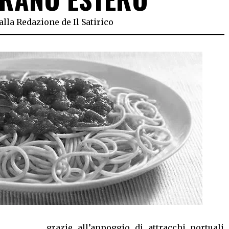
alla Redazione de Il Satirico
grazie all’appoggio di attracchi portuali