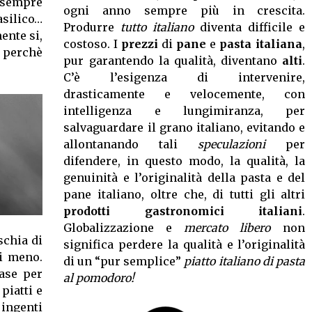
 sempre
ogni anno sempre più in crescita.
asilico…
Produrre
tutto italiano
diventa difficile e
ente si,
costoso. I
prezzi
di
pane
e
pasta italiana
,
perchè
pur garantendo la qualità, diventano
alti
.
C’è l’esigenza di intervenire,
drasticamente e velocemente, con
intelligenza e lungimiranza, per
salvaguardare il grano italiano, evitando e
allontanando tali
speculazioni
per
difendere, in questo modo, la qualità, la
genuinità e l’originalità della pasta e del
pane italiano, oltre che, di tutti gli altri
prodotti gastronomici italiani
.
Globalizzazione e
mercato libero
non
schia di
significa perdere la qualità e l’originalità
i meno.
di un “pur semplice”
piatto italiano di pasta
base per
al pomodoro!
piatti e
 ingenti