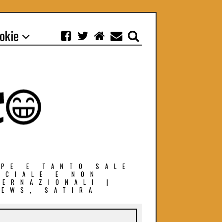
ookie
EPE E TANTO SALE
OCIALE E NON
TERNAZIONALI |
NEWS, SATIRA