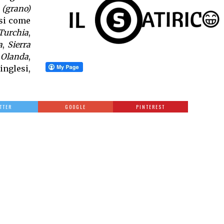
 (grano)
si come
Turchia
,
a
,
Sierra
a
Olanda
,
nglesi,
TTER
GOOGLE
PINTEREST