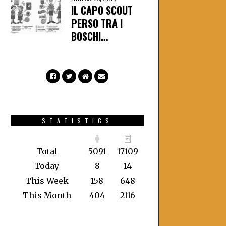
IL CAPO SCOUT
PERSO TRA I
BOSCHI…
STATISTICS
Total
5091
17109
Today
8
14
This Week
158
648
This Month
404
2116