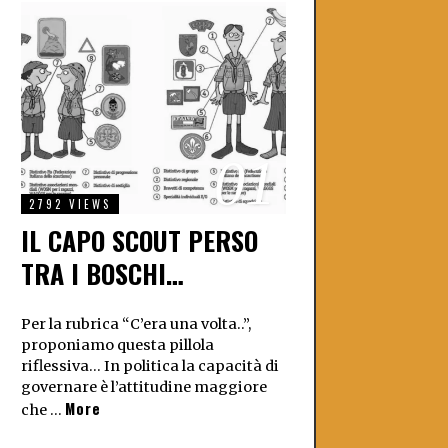
01
2792 VIEWS
IL CAPO SCOUT PERSO
TRA I BOSCHI…
Per la rubrica “C’era una volta..”,
proponiamo questa pillola
riflessiva… In politica la capacità di
governare è l’attitudine maggiore
More
che …