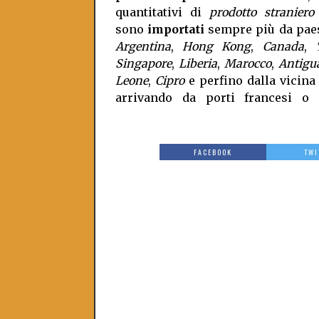
quantitativi di
prodotto straniero
sono
importati
sempre più da pae
Argentina
,
Hong Kong
,
Canada
,
Singapore
,
Liberia
,
Marocco
,
Antigu
Leone
,
Cipro
e perfino dalla vicin
arrivando da porti francesi o i
FACEBOOK
TWI