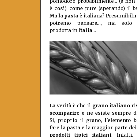
pomodoro probabilmente… (e non
è così), come pure (sperando) il b
Ma la
pasta
è italiana? Presumibilm
potremo pensare…, ma solo 
prodotta in
Italia
…
La verità è che il
grano italiano
ri
scomparire
e ne esiste sempre d
Si, proprio il grano, l’elemento 
fare la pasta e la maggior parte dei 
prodotti tipici italiani
. Infatti,