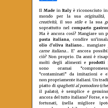
Il
Made
in
Italy
è riconosciuto in 
mondo per la sua
originalità
,
creatività
, il suo
stile
e la sua
g
soprattutto nel
comparto gastro
Ma è ancora così? Mangiare un pi
pasta italiana
, condire un’insal
olio
d’
oliva italiano
… mangiare
carne italiana
… E’ ancora possibil
ciò? Non proprio. Da anni è risa
molti degli alimenti e
prodotti 
sono oramai “compromes
“contaminati” da imitazioni e e
non propriamente italiani. Un trad
piatto di
spaghetti al pomodoro
(che
il palato), è semplice e genuin
ancora del tutto italiano? Forse, e 
fortunati, (nella migliore ipote