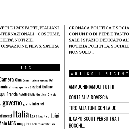
ATTI E I MISFATTI, ITALIANI
CRONACA POLITICA E SOCI
INTERNAZIONALI | COSTUME,
CON UN PÒ DI PEPE E TANTO
IETA', NOTIZIE,
SALE | SPAZIO DEDICATO AL
FORMAZIONE, NEWS, SATIRA
NOTIZIA POLITICA, SOCIALE
NON SOLO…
TAG
ARTICOLI RECEN
Camera
Cina
Commissione europea
Def
AMMUCHINIAMOCI TUTTI!
nomia
elezioni italiane
efficienza politica
opa
Francia
Fratelli d'Italia
Gentiloni
Giorgia
CONTE ALLA ROVESCIA…
governo
internet
i
graffiti
TIRO ALLA FUNE CON LA UE
Italia
Luigi
stimenti
Lega
Lega Nord
IL CAPO SCOUT PERSO TRA I
Maio
M5S
maggioranza
manifestazione
BOSCHI…