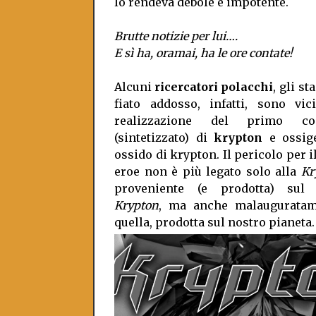
lo rendeva debole e impotente.
Brutte notizie per lui….
E sì ha, oramai, ha le ore contate!
Alcuni
ricercatori polacchi
, gli st
fiato addosso, infatti, sono vic
realizzazione del primo co
(sintetizzato) di
krypton
e ossig
ossido di krypton. Il pericolo per i
eroe non è più legato solo alla
Kr
proveniente (e prodotta) su
Krypton
, ma anche malauguratam
quella, prodotta sul nostro pianeta.