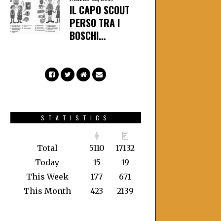
IL CAPO SCOUT
PERSO TRA I
BOSCHI…
STATISTICS
Total
5110
17132
Today
15
19
This Week
177
671
This Month
423
2139