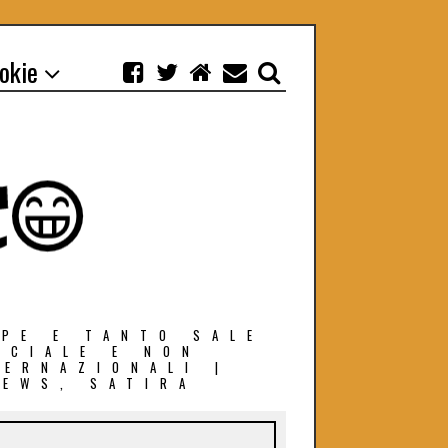
ookie
EPE E TANTO SALE
OCIALE E NON
TERNAZIONALI |
NEWS, SATIRA