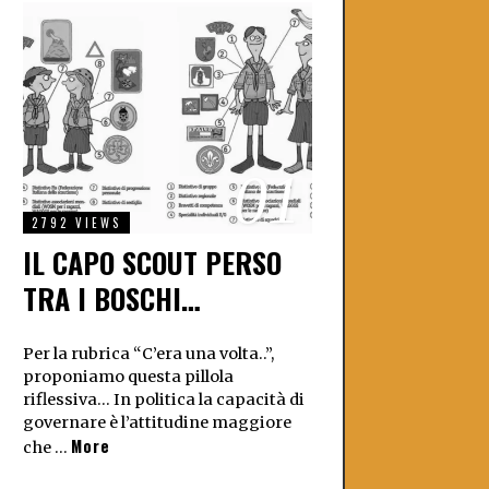
01
2792 VIEWS
IL CAPO SCOUT PERSO
TRA I BOSCHI…
Per la rubrica “C’era una volta..”,
proponiamo questa pillola
riflessiva… In politica la capacità di
governare è l’attitudine maggiore
More
che …