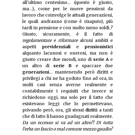
all’ultimo centesimo… (questo è giusto,
ma…), come per le nuove pensioni da
lavoro che coinvolge le attuali generazioni,
le quali andranno (come è risaputo), più
tardi in pensione e con molto meno soldi..?
Giusto, sicuramente, è il fatto di
regolamentare
e
riformare
alcuni ambiti e
aspetti
previdenziali
e
pensionistici
alquanto lacunosi e onerosi, ma non è
giusto creare due mondi, uno di
serie A
e
un altro di
serie B
e spaccare due
generazioni
… mantenendo però diritti e
privilegi a chi ne ha goduto fino ad ora, in
molti casi senza averne realmente e
contabilmente i requisiti che invece si
richiedono oggi, ma solo per il fatto che
esistevano leggi che lo permettevano,
privando però, ora, gli stessi
diritti
a tanti
che di fatto li hanno guadagnati realmente.
Da un eccesso si va ad un altro?! Di tutta
l’erba un fascio o mal comune mezzo gaudio?