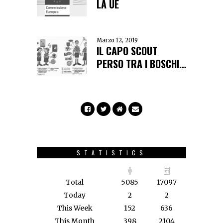
LA UE
Marzo 12, 2019
IL CAPO SCOUT
PERSO TRA I BOSCHI…
STATISTICS
Total
5085
17097
Today
2
2
This Week
152
636
This Month
398
2104