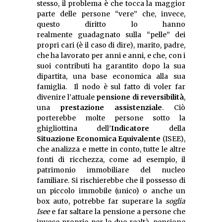
stesso, il problema è che tocca la maggior
parte delle persone “vere” che, invece,
questo diritto lo hanno
realmente guadagnato sulla “pelle” dei
propri cari (è il caso di dire), marito, padre,
che ha lavorato per anni e anni, e che, con i
suoi contributi ha garantito dopo la sua
dipartita, una base economica alla sua
famiglia. Il nodo è sul fatto di voler far
divenire l’attuale
pensione di reversibilità
,
una
prestazione assistenziale
. Ciò
porterebbe molte persone sotto la
ghigliottina dell’
Indicatore
della
Situazione Economica Equivalente
(ISEE),
che analizza e mette in conto, tutte le altre
fonti di ricchezza, come ad esempio, il
patrimonio immobiliare del nucleo
familiare. Si rischierebbe che il possesso di
un piccolo immobile (unico) o anche un
box auto, potrebbe far superare la
soglia
Isee
e far saltare la pensione a persone che