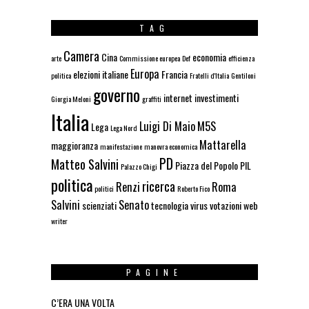
TAG
Camera
Cina
economia
arte
Commissione europea
Def
efficienza
Europa
elezioni italiane
Francia
politica
Fratelli d'Italia
Gentiloni
governo
internet
investimenti
Giorgia Meloni
graffiti
Italia
Luigi Di Maio
M5S
Lega
Lega Nord
Mattarella
maggioranza
manifestazione
manovra economica
PD
Matteo Salvini
Piazza del Popolo
PIL
Palazzo Chigi
politica
ricerca
Renzi
Roma
politici
Roberto Fico
Salvini
Senato
scienziati
tecnologia
virus
votazioni
web
writer
PAGINE
C’ERA UNA VOLTA