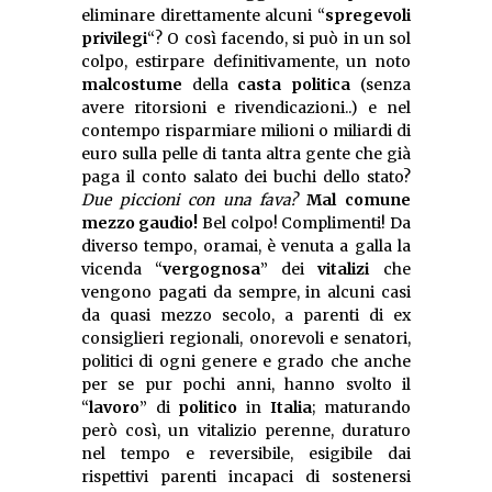
eliminare direttamente alcuni “
spregevoli
privilegi
“? O così facendo, si può in un sol
colpo, estirpare definitivamente, un noto
malcostume
della
casta politica
(senza
avere ritorsioni e rivendicazioni..) e nel
contempo risparmiare milioni o miliardi di
euro sulla pelle di tanta altra gente che già
paga il conto salato dei buchi dello stato?
Due piccioni con una fava?
Mal comune
mezzo gaudio!
Bel colpo! Complimenti! Da
diverso tempo, oramai, è venuta a galla la
vicenda “
vergognosa
” dei
vitalizi
che
vengono pagati da sempre, in alcuni casi
da quasi mezzo secolo, a parenti di ex
consiglieri regionali, onorevoli e senatori,
politici di ogni genere e grado che anche
per se pur pochi anni, hanno svolto il
“
lavoro
” di
politico
in
Italia
; maturando
però così, un vitalizio perenne, duraturo
nel tempo e reversibile, esigibile dai
rispettivi parenti incapaci di sostenersi