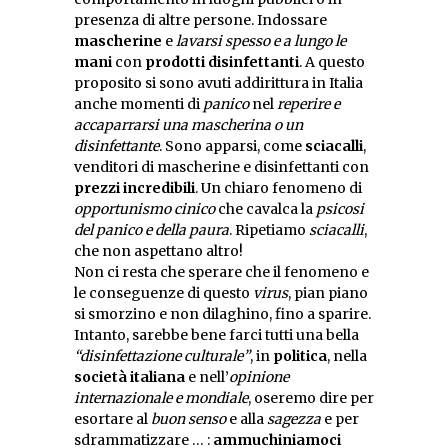
presenza di altre persone. Indossare
mascherine
e
lavarsi spesso e a lungo le
mani
con
prodotti disinfettanti
. A questo
proposito si sono avuti addirittura in Italia
anche momenti di
panico
nel
reperire e
accaparrarsi una mascherina o un
disinfettante
. Sono apparsi, come
sciacalli
,
venditori di mascherine e disinfettanti con
prezzi incredibili
. Un chiaro fenomeno di
opportunismo cinico
che cavalca la
psicosi
del panico e della paura
. Ripetiamo
sciacalli
,
che non aspettano altro!
Non ci resta che sperare che il fenomeno e
le conseguenze di questo
virus
, pian piano
si smorzino e non dilaghino, fino a sparire.
Intanto, sarebbe bene farci tutti una bella
“disinfettazione culturale”
, in
politica
, nella
società italiana
e nell’
opinione
internazionale e mondiale
, oseremo dire per
esortare al
buon senso
e alla
sagezza
e per
sdrammatizzare … :
ammuchiniamoci