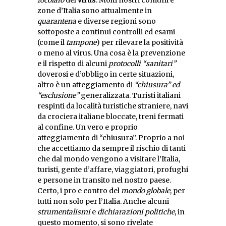
zone d’Italia sono attualmente in
quarantena
e diverse regioni sono
sottoposte a continui controlli ed esami
(come il
tampone
) per rilevare la positività
o meno al virus. Una cosa è la prevenzione
e il rispetto di alcuni
protocolli “sanitari”
doverosi e d’obbligo in certe situazioni,
altro è un atteggiamento di
“chiusura” ed
“esclusione”
generalizzata. Turisti italiani
respinti da località turistiche straniere, navi
da crociera italiane bloccate, treni fermati
al confine. Un vero e proprio
atteggiamento di “chiusura”. Proprio a noi
che accettiamo da sempre il rischio di tanti
che dal mondo vengono a visitare l’Italia,
turisti, gente d’affare, viaggiatori, profughi
e persone in transito nel nostro paese.
Certo, i pro e contro del
mondo globale
, per
tutti non solo per l’Italia. Anche alcuni
strumentalismi
e
dichiarazioni politiche
, in
questo momento, si sono rivelate