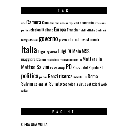
TAG
Camera
Cina
economia
arte
Commissione europea
Def
efficienza
Europa
elezioni italiane
Francia
politica
Fratelli d'Italia
Gentiloni
governo
internet
investimenti
Giorgia Meloni
graffiti
Italia
Luigi Di Maio
M5S
Lega
Lega Nord
Mattarella
maggioranza
manifestazione
manovra economica
PD
Matteo Salvini
Piazza del Popolo
PIL
Palazzo Chigi
politica
ricerca
Renzi
Roma
politici
Roberto Fico
Salvini
Senato
scienziati
tecnologia
virus
votazioni
web
writer
PAGINE
C’ERA UNA VOLTA