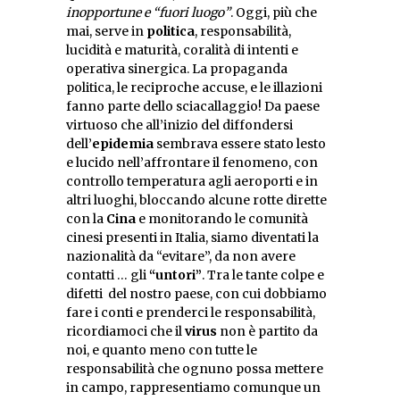
inopportune e “fuori luogo”
. Oggi, più che
mai, serve in
politica
, responsabilità,
lucidità e maturità, coralità di intenti e
operativa sinergica. La propaganda
politica, le reciproche accuse, e le illazioni
fanno parte dello sciacallaggio! Da paese
virtuoso che all’inizio del diffondersi
dell’
epidemia
sembrava essere stato lesto
e lucido nell’affrontare il fenomeno, con
controllo temperatura agli aeroporti e in
altri luoghi, bloccando alcune rotte dirette
con la
Cina
e monitorando le comunità
cinesi presenti in Italia, siamo diventati la
nazionalità da “evitare”, da non avere
contatti … gli
“untori”
. Tra le tante colpe e
difetti del nostro paese, con cui dobbiamo
fare i conti e prenderci le responsabilità,
ricordiamoci che il
virus
non è partito da
noi, e quanto meno con tutte le
responsabilità che ognuno possa mettere
in campo, rappresentiamo comunque un