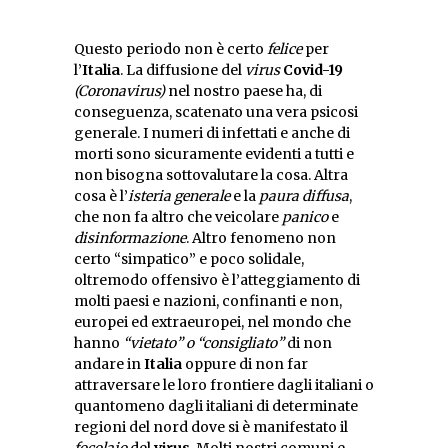
Questo periodo non è certo
felice
per
l’
Italia
. La diffusione del
virus
Covid-19
(Coronavirus)
nel nostro paese ha, di
conseguenza, scatenato una vera psicosi
generale. I numeri di infettati e anche di
morti sono sicuramente evidenti a tutti e
non bisogna sottovalutare la cosa. Altra
cosa è l’
isteria
generale
e la
paura diffusa
,
che non fa altro che veicolare
panico
e
disinformazione
. Altro fenomeno non
certo “simpatico” e poco solidale,
oltremodo offensivo è l’atteggiamento di
molti paesi e nazioni, confinanti e non,
europei ed extraeuropei, nel mondo che
hanno
“vietato” o “consigliato”
di non
andare in
Italia
oppure di non far
attraversare le loro frontiere dagli italiani o
quantomeno dagli italiani di determinate
regioni del nord dove si è manifestato il
focolaio
del
virus
. Molti nostri comuni e