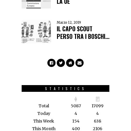
LA UE
Marzo 12, 2019
IL CAPO SCOUT
PERSO TRA I BOSCHI…
STATISTICS
Total
5087
17099
Today
4
4
This Week
154
638
This Month
400
2106