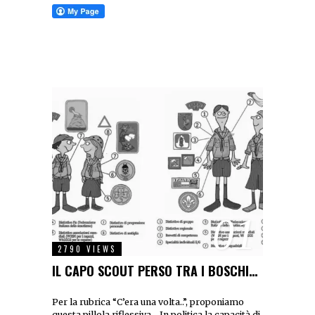
01
2790 VIEWS
IL CAPO SCOUT PERSO TRA I BOSCHI…
Per la rubrica “C’era una volta..”, proponiamo
questa pillola riflessiva… In politica la capacità di