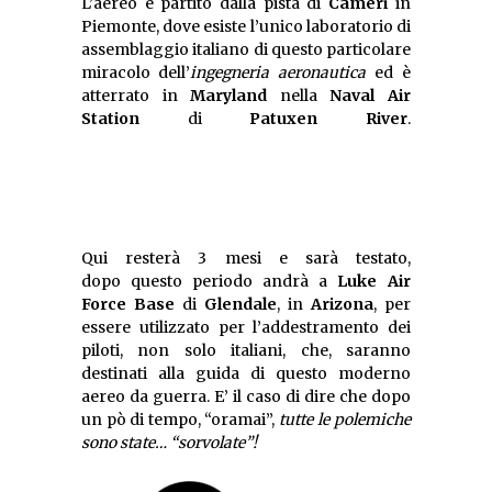
L’aereo è partito dalla pista di
Cameri
in
Piemonte, dove esiste l’unico laboratorio di
assemblaggio italiano di questo particolare
miracolo dell’
ingegneria aeronautica
ed è
atterrato in
Maryland
nella
Naval Air
Station
di
Patuxen River
Qui resterà 3 mesi e sarà testato,
dopo questo periodo andrà a
Luke Air
Force Base
di
Glendale
, in
Arizona
, per
essere utilizzato per l’addestramento dei
piloti, non solo italiani, che, saranno
destinati alla guida di questo moderno
aereo da guerra. E’ il caso di dire che dopo
un pò di tempo, “oramai”,
tutte le polemiche
sono state… “sorvolate”!