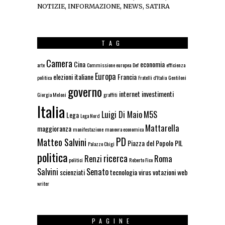
NOTIZIE, INFORMAZIONE, NEWS, SATIRA
TAG
Camera
Cina
economia
arte
Commissione europea
Def
efficienza
Europa
elezioni italiane
Francia
politica
Fratelli d'Italia
Gentiloni
governo
internet
investimenti
Giorgia Meloni
graffiti
Italia
Luigi Di Maio
M5S
Lega
Lega Nord
Mattarella
maggioranza
manifestazione
manovra economica
PD
Matteo Salvini
Piazza del Popolo
PIL
Palazzo Chigi
politica
ricerca
Renzi
Roma
politici
Roberto Fico
Salvini
Senato
scienziati
tecnologia
virus
votazioni
web
writer
PAGINE