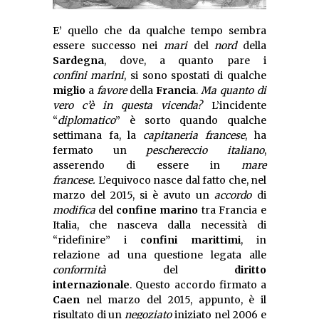
E’ quello che da qualche tempo sembra
essere successo nei
mari
del
nord
della
Sardegna
, dove, a quanto pare i
confini
marini
, si sono spostati di qualche
miglio
a
favore
della
Francia
.
Ma quanto di
vero c’è in questa vicenda?
L’incidente
“
diplomatico
” è sorto quando qualche
settimana fa, la
capitaneria francese
, ha
fermato un
peschereccio italiano
,
asserendo di essere in
mare
francese.
L’equivoco nasce dal fatto che, nel
marzo del 2015, si è avuto un
accordo
di
modifica
del
confine marino
tra Francia e
Italia, che nasceva dalla necessità di
“ridefinire” i
confini marittimi
, in
relazione ad una questione legata alle
conformità
del
diritto
internazionale
. Questo accordo firmato a
Caen
nel marzo del 2015, appunto, è il
risultato di un
negoziato
iniziato nel 2006 e