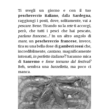
Ti svegli un giorno e con il tuo
peschereccio italiano
, dalla
Sardegna
,
raggiungi i posti, dove, solitamente, vai a
pescare.
Bene. Tirando su la
rete
ti accorgi,
però, che tutti i pesci che hai pescato,
parlano francese…!
In un altro angolo di
mare
, un
peschereccio francese
, invece,
tira su una bella dose di
gamberi rossi
che,
incredibilmente,
cantano
, magnificamente
intonati,
in perfetto italiano?!
Saranno mica
di
Sanremo
e
forse tornano dal festival?
Beh, sembra una
barzelletta
, ma poco ci
manca.