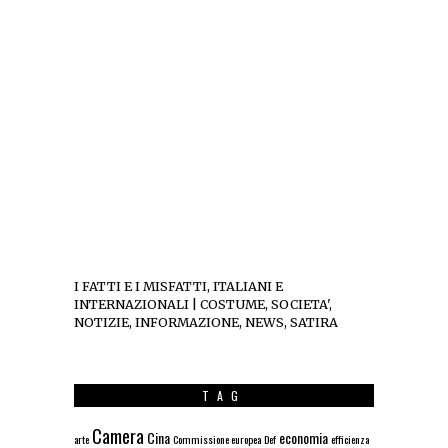
I FATTI E I MISFATTI, ITALIANI E
INTERNAZIONALI | COSTUME, SOCIETA',
NOTIZIE, INFORMAZIONE, NEWS, SATIRA
TAG
Camera
Cina
economia
arte
Commissione europea
Def
efficienza