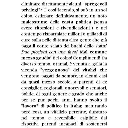
eliminare direttamente alcuni “
spregevoli
privilegi
“? O così facendo, si può in un sol
colpo, estirpare definitivamente, un noto
malcostume
della
casta politica
(senza
avere ritorsioni e rivendicazioni..) e nel
contempo risparmiare milioni o miliardi di
euro sulla pelle di tanta altra gente che già
paga il conto salato dei buchi dello stato?
Due piccioni con una fava?
Mal comune
mezzo gaudio!
Bel colpo! Complimenti! Da
diverso tempo, oramai, è venuta a galla la
vicenda “
vergognosa
” dei
vitalizi
che
vengono pagati da sempre, in alcuni casi
da quasi mezzo secolo, a parenti di ex
consiglieri regionali, onorevoli e senatori,
politici di ogni genere e grado che anche
per se pur pochi anni, hanno svolto il
“
lavoro
” di
politico
in
Italia
; maturando
però così, un vitalizio perenne, duraturo
nel tempo e reversibile, esigibile dai
rispettivi parenti incapaci di sostenersi