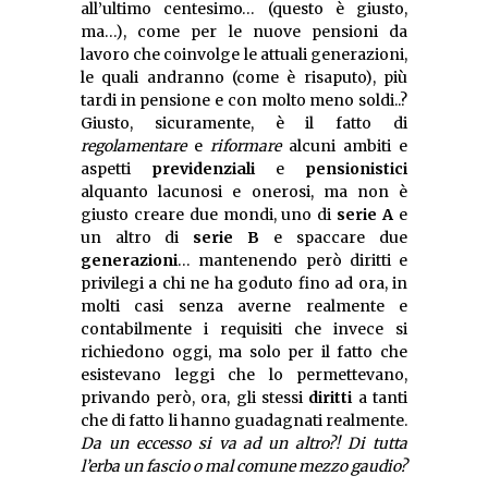
all’ultimo centesimo… (questo è giusto,
ma…), come per le nuove pensioni da
lavoro che coinvolge le attuali generazioni,
le quali andranno (come è risaputo), più
tardi in pensione e con molto meno soldi..?
Giusto, sicuramente, è il fatto di
regolamentare
e
riformare
alcuni ambiti e
aspetti
previdenziali
e
pensionistici
alquanto lacunosi e onerosi, ma non è
giusto creare due mondi, uno di
serie A
e
un altro di
serie B
e spaccare due
generazioni
… mantenendo però diritti e
privilegi a chi ne ha goduto fino ad ora, in
molti casi senza averne realmente e
contabilmente i requisiti che invece si
richiedono oggi, ma solo per il fatto che
esistevano leggi che lo permettevano,
privando però, ora, gli stessi
diritti
a tanti
che di fatto li hanno guadagnati realmente.
Da un eccesso si va ad un altro?! Di tutta
l’erba un fascio o mal comune mezzo gaudio?