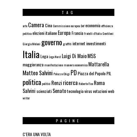
TAG
Camera
Cina
economia
arte
Commissione europea
Def
efficienza
Europa
elezioni italiane
Francia
politica
Fratelli d'Italia
Gentiloni
governo
internet
investimenti
Giorgia Meloni
graffiti
Italia
Luigi Di Maio
M5S
Lega
Lega Nord
Mattarella
maggioranza
manifestazione
manovra economica
PD
Matteo Salvini
Piazza del Popolo
PIL
Palazzo Chigi
politica
ricerca
Renzi
Roma
politici
Roberto Fico
Salvini
Senato
scienziati
tecnologia
virus
votazioni
web
writer
PAGINE
C’ERA UNA VOLTA