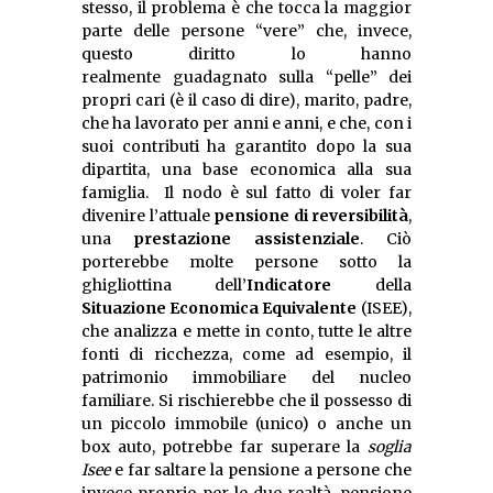
stesso, il problema è che tocca la maggior
parte delle persone “vere” che, invece,
questo diritto lo hanno
realmente guadagnato sulla “pelle” dei
propri cari (è il caso di dire), marito, padre,
che ha lavorato per anni e anni, e che, con i
suoi contributi ha garantito dopo la sua
dipartita, una base economica alla sua
famiglia. Il nodo è sul fatto di voler far
divenire l’attuale
pensione di reversibilità
,
una
prestazione assistenziale
. Ciò
porterebbe molte persone sotto la
ghigliottina dell’
Indicatore
della
Situazione Economica Equivalente
(ISEE),
che analizza e mette in conto, tutte le altre
fonti di ricchezza, come ad esempio, il
patrimonio immobiliare del nucleo
familiare. Si rischierebbe che il possesso di
un piccolo immobile (unico) o anche un
box auto, potrebbe far superare la
soglia
Isee
e far saltare la pensione a persone che