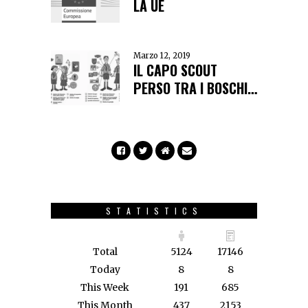
LA UE
Marzo 12, 2019
IL CAPO SCOUT
PERSO TRA I BOSCHI…
STATISTICS
Total
5124
17146
Today
8
8
This Week
191
685
This Month
437
2153