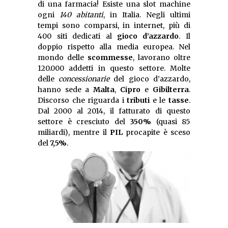
di una farmacia! Esiste una slot machine
ogni
140 abitanti
, in Italia. Negli ultimi
tempi sono comparsi, in internet, più di
400 siti dedicati al
gioco d’azzardo
. Il
doppio rispetto alla media europea. Nel
mondo delle
scommesse
, lavorano oltre
120.000 addetti in questo settore. Molte
delle
concessionarie
del gioco d’azzardo,
hanno sede a
Malta
,
Cipro
e
Gibilterra
.
Discorso che riguarda i
tributi
e le
tasse
.
Dal 2000 al 2014, il fatturato di questo
settore è cresciuto del
350%
(quasi 85
miliardi), mentre il
PIL
procapite è sceso
del
7,5%
.