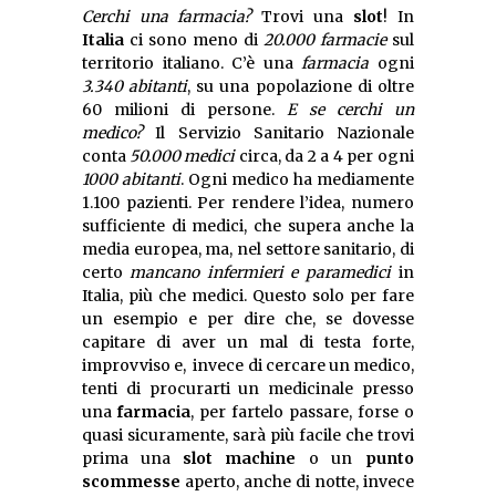
Cerchi una farmacia?
Trovi una
slot
! In
Italia
ci sono meno di
20.000 farmacie
sul
territorio italiano. C’è una
farmacia
ogni
3.340 abitanti
, su una popolazione di oltre
60 milioni di persone.
E se cerchi un
medico?
Il Servizio Sanitario Nazionale
conta
50.000 medici
circa, da 2 a 4 per ogni
1000 abitanti
. Ogni medico ha mediamente
1.100 pazienti. Per rendere l’idea, numero
sufficiente di medici, che supera anche la
media europea, ma, nel settore sanitario, di
certo
mancano infermieri e paramedici
in
Italia, più che medici. Questo solo per fare
un esempio e per dire che, se dovesse
capitare di aver un mal di testa forte,
improvviso e, invece di cercare un medico,
tenti di procurarti un medicinale presso
una
farmacia
, per fartelo passare, forse o
quasi sicuramente, sarà più facile che trovi
prima una
slot machine
o un
punto
scommesse
aperto, anche di notte, invece