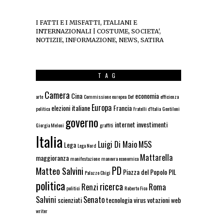
I FATTI E I MISFATTI, ITALIANI E
INTERNAZIONALI | COSTUME, SOCIETA',
NOTIZIE, INFORMAZIONE, NEWS, SATIRA
TAG
Camera
Cina
economia
arte
Commissione europea
Def
efficienza
Europa
elezioni italiane
Francia
politica
Fratelli d'Italia
Gentiloni
governo
internet
investimenti
Giorgia Meloni
graffiti
Italia
Luigi Di Maio
M5S
Lega
Lega Nord
Mattarella
maggioranza
manifestazione
manovra economica
PD
Matteo Salvini
Piazza del Popolo
PIL
Palazzo Chigi
politica
ricerca
Renzi
Roma
politici
Roberto Fico
Salvini
Senato
scienziati
tecnologia
virus
votazioni
web
writer