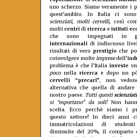
uno scherzo. Siamo veramente i p
quest’ambito. In Italia ci so
scienziati, molti cervelli,
così com
molti
centri
di
ricerca
e
istituti ec
che sono impegnati in
internazionali
di indiscusso live
risultati di vero
prestigio
che po
coinvolgere molte
imprese
dell’
ind
problema è che l’Italia
investe
ve
poco
nella
ricerca
e dopo un pò
cervelli “precari”
, non vedono
alternativa che quella di andare
nostro paese.
Tutti questi
scienziati
si “esportano” da soli!
Non hanno
scelta. Ecco perchè siamo i p
questo settore! In dieci anni ci
immatricolazioni di student
diminuite del 20%, il comparto 