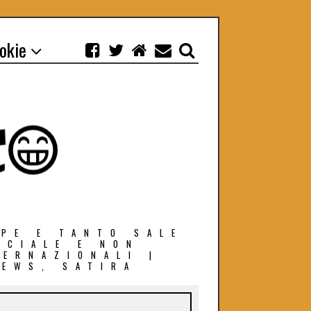
ookie
EPE E TANTO SALE
OCIALE E NON
TERNAZIONALI |
NEWS, SATIRA