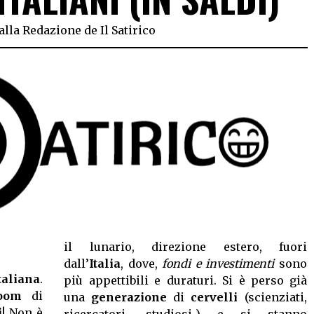
alla Redazione de Il Satirico
il lunario, direzione estero, fuori
dall’
Italia
, dove,
fondi e investimenti
sono
taliana
.
più appettibili e duraturi. Si è perso già
oom
di
una
generazione
di
cervelli
(scienziati,
i
! Non è