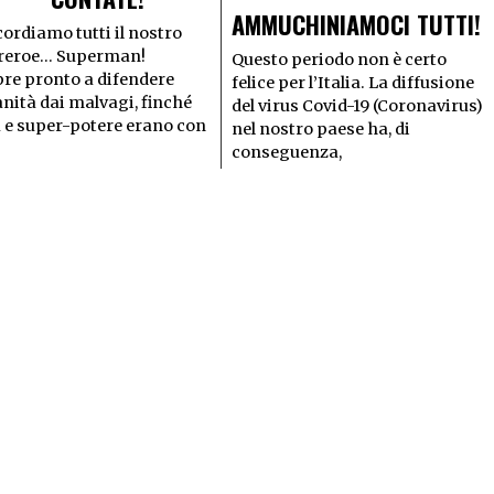
AMMUCHINIAMOCI TUTTI!
cordiamo tutti il nostro
reroe… Superman!
Questo periodo non è certo
re pronto a difendere
felice per l’Italia. La diffusione
nità dai malvagi, finché
del virus Covid-19 (Coronavirus)
 e super-potere erano con
nel nostro paese ha, di
conseguenza,