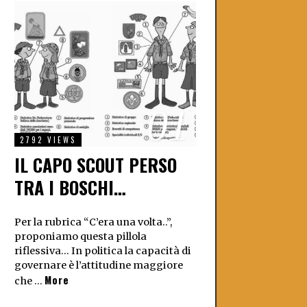
01
2792 VIEWS
IL CAPO SCOUT PERSO
TRA I BOSCHI…
Per la rubrica “C’era una volta..”,
proponiamo questa pillola
riflessiva… In politica la capacità di
governare è l’attitudine maggiore
More
che …