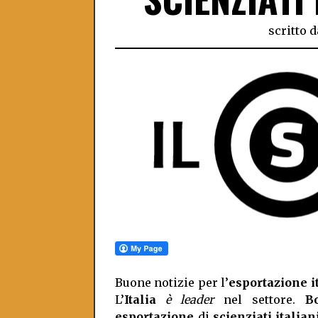
scritto d
Buone notizie per l’
esportazione i
L’
Italia
è leader
nel settore.
B
esportazione
di
scienziati italian