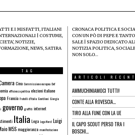
ATTI E I MISFATTI, ITALIANI
CRONACA POLITICA E SOCI
INTERNAZIONALI | COSTUME,
CON UN PÒ DI PEPE E TANTO
IETA', NOTIZIE,
SALE | SPAZIO DEDICATO AL
FORMAZIONE, NEWS, SATIRA
NOTIZIA POLITICA, SOCIALE
NON SOLO…
TAG
ARTICOLI RECEN
Camera
Cina
Commissione europea
Def
AMMUCHINIAMOCI TUTTI!
nomia
elezioni italiane
efficienza politica
opa
Francia
Fratelli d'Italia
Gentiloni
Giorgia
CONTE ALLA ROVESCIA…
governo
internet
i
graffiti
TIRO ALLA FUNE CON LA UE
Italia
Luigi
stimenti
Lega
Lega Nord
IL CAPO SCOUT PERSO TRA I
Maio
M5S
maggioranza
manifestazione
BOSCHI…