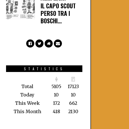
IL CAPO SCOUT
PERSO TRA I
BOSCHI…
STATISTICS
Total
5105
17123
Today
10
10
This Week
172
662
This Month
418
2130