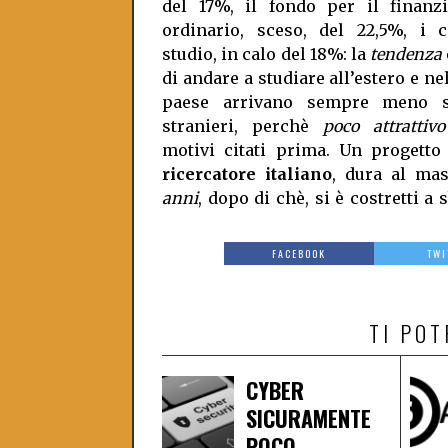
del 17%, il fondo per il finanz
ordinario, sceso, del 22,5%, i c
studio, in calo del 18%: la
tendenza
di andare a studiare all’estero e ne
paese arrivano sempre meno s
stranieri, perchè
poco attrattivo
motivi citati prima. Un progetto
ricercatore italiano
, dura al ma
anni
, dopo di chè, si è costretti a 
FACEBOOK
TWI
TI PO
CYBER
SICURAMENTE
POCO