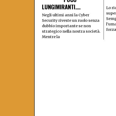
LUNGIMIRANTI….
Lo ri
supe
Negli ultimi anni la Cyber
Semp
Security riveste un ruolo senza
l’uma
dubbio importante se non
forza
strategico nella nostra società.
Mentre la