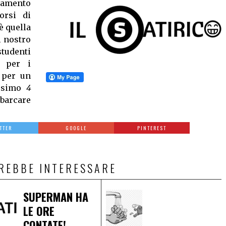
iamento
orsi di
è quella
l nostro
tudenti
per i
 per un
ssimo
4
sbarcare
TTER
GOOGLE
PINTEREST
TREBBE INTERESSARE
SUPERMAN HA
LE ORE
CONTATE!