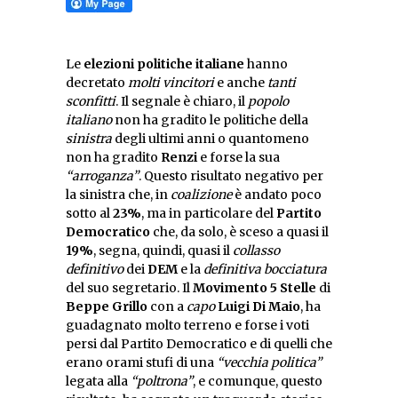
Le
elezioni politiche italiane
hanno
decretato
molti vincitori
e anche
tanti
sconfitti
. Il segnale è chiaro, il
popolo
italiano
non ha gradito le politiche della
sinistra
degli ultimi anni o quantomeno
non ha gradito
Renzi
e forse la sua
“arroganza”
. Questo risultato negativo per
la sinistra che, in
coalizione
è andato poco
sotto al
23%
, ma in particolare del
Partito
Democratico
che, da solo, è sceso a quasi il
19%
, segna, quindi, quasi il
collasso
definitivo
dei
DEM
e la
definitiva bocciatura
del suo segretario. Il
Movimento 5 Stelle
di
Beppe Grillo
con a
capo
Luigi Di Maio
, ha
guadagnato molto terreno e forse i voti
persi dal Partito Democratico e di quelli che
erano orami stufi di una
“vecchia politica”
legata alla
“poltrona”
, e comunque, questo