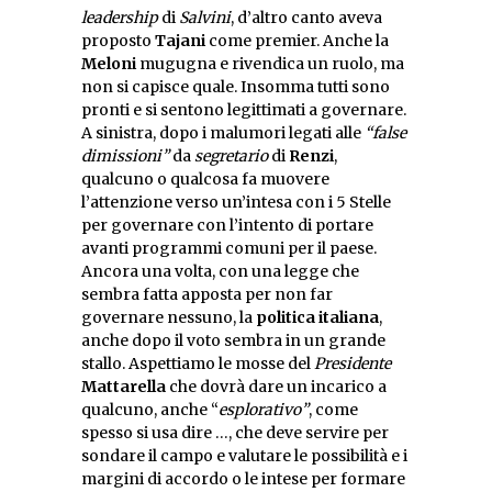
leadership
di
Salvini
, d’altro canto aveva
proposto
Tajani
come premier. Anche la
Meloni
mugugna e rivendica un ruolo, ma
non si capisce quale. Insomma tutti sono
pronti e si sentono legittimati a governare.
A sinistra, dopo i malumori legati alle
“false
dimissioni”
da
segretario
di
Renzi
,
qualcuno o qualcosa fa muovere
l’attenzione verso un’intesa con i 5 Stelle
per governare con l’intento di portare
avanti programmi comuni per il paese.
Ancora una volta, con una legge che
sembra fatta apposta per non far
governare nessuno, la
politica italiana
,
anche dopo il voto sembra in un grande
stallo. Aspettiamo le mosse del
Presidente
Mattarella
che dovrà dare un incarico a
qualcuno, anche “
esplorativo”
, come
spesso si usa dire …, che deve servire per
sondare il campo e valutare le possibilità e i
margini di accordo o le intese per formare