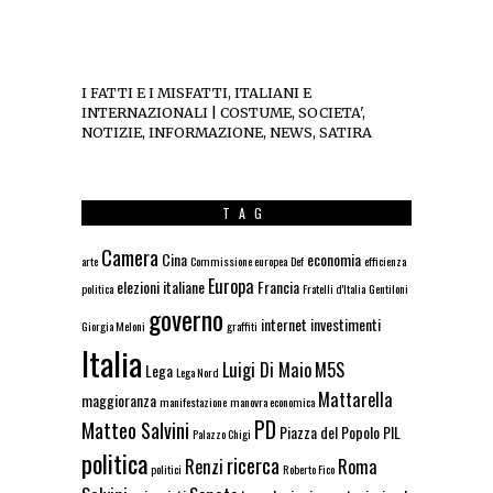
I FATTI E I MISFATTI, ITALIANI E
INTERNAZIONALI | COSTUME, SOCIETA',
NOTIZIE, INFORMAZIONE, NEWS, SATIRA
TAG
Camera
Cina
economia
arte
Commissione europea
Def
efficienza
Europa
elezioni italiane
Francia
politica
Fratelli d'Italia
Gentiloni
governo
internet
investimenti
Giorgia Meloni
graffiti
Italia
Luigi Di Maio
M5S
Lega
Lega Nord
Mattarella
maggioranza
manifestazione
manovra economica
PD
Matteo Salvini
Piazza del Popolo
PIL
Palazzo Chigi
politica
ricerca
Renzi
Roma
politici
Roberto Fico