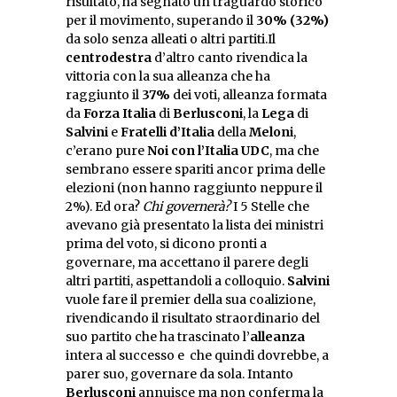
risultato, ha segnato un traguardo storico
per il movimento, superando il
30% (32%)
da solo senza alleati o altri partiti.Il
centrodestra
d’altro canto rivendica la
vittoria con la sua alleanza che ha
raggiunto il
37%
dei voti, alleanza formata
da
Forza Italia
di
Berlusconi
, la
Lega
di
Salvini
e
Fratelli d’Italia
della
Meloni
,
c’erano pure
Noi con l’Italia UDC
, ma che
sembrano essere spariti ancor prima delle
elezioni (non hanno raggiunto neppure il
2%). Ed ora?
Chi governerà?
I 5 Stelle che
avevano già presentato la lista dei ministri
prima del voto, si dicono pronti a
governare, ma accettano il parere degli
altri partiti, aspettandoli a colloquio.
Salvini
vuole fare il premier della sua coalizione,
rivendicando il risultato straordinario del
suo partito che ha trascinato l’
alleanza
intera al successo e che quindi dovrebbe, a
parer suo, governare da sola. Intanto
Berlusconi
annuisce ma non conferma la