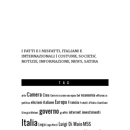
I FATTI E I MISFATTI, ITALIANI E
INTERNAZIONALI | COSTUME, SOCIETA',
NOTIZIE, INFORMAZIONE, NEWS, SATIRA
TAG
Camera
Cina
economia
arte
Commissione europea
Def
efficienza
Europa
elezioni italiane
Francia
politica
Fratelli d'Italia
Gentiloni
governo
internet
investimenti
Giorgia Meloni
graffiti
Italia
Luigi Di Maio
M5S
Lega
Lega Nord