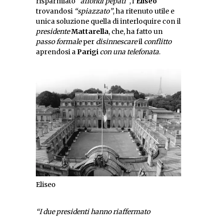
risparmiato
“affondi pepati”
, l’
Eliseo
trovandosi
“spiazzato”
, ha ritenuto utile e
unica soluzione quella di interloquire con il
presidente
Mattarella
, che, ha fatto un
passo formale
per
disinnescare
il
conflitto
aprendosi a
Parigi
con una telefonata
.
Eliseo
“I due presidenti hanno riaffermato