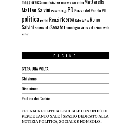
Mattarella
maggioranza
manifestazione
manovra economica
PD
Matteo Salvini
Piazza del Popolo
PIL
Palazzo Chigi
politica
ricerca
Renzi
Roma
politici
Roberto Fico
Salvini
Senato
scienziati
tecnologia
virus
votazioni
web
writer
PAGINE
C’ERA UNA VOLTA
Chi siamo
Disclaimer
Politica dei Cookie
CRONACA POLITICA E SOCIALE CON UN PÒ DI
PEPE E TANTO SALE | SPAZIO DEDICATO ALLA
NOTIZIA POLITICA, SOCIALE E NON SOLO…