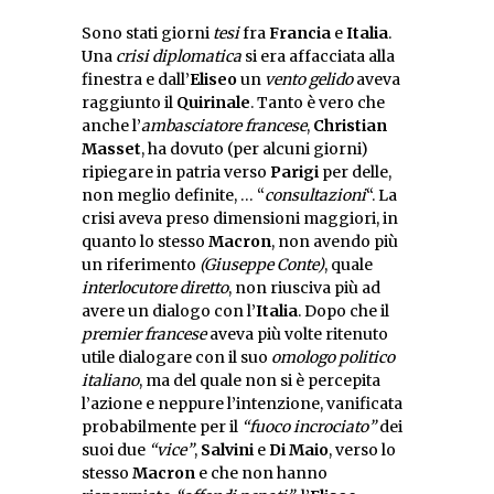
Sono stati giorni
tesi
fra
Francia
e
Italia
.
Una
crisi diplomatica
si era affacciata alla
finestra e dall’
Eliseo
un
vento gelido
aveva
raggiunto il
Quirinale
. Tanto è vero che
anche l’
ambasciatore francese
,
Christian
Masset
, ha dovuto (per alcuni giorni)
ripiegare in patria verso
Parigi
per delle,
non meglio definite, … “
consultazioni
“. La
crisi aveva preso dimensioni maggiori, in
quanto lo stesso
Macron
, non avendo più
un riferimento
(Giuseppe Conte)
, quale
interlocutore diretto
, non riusciva più ad
avere un dialogo con l’
Italia
. Dopo che il
premier francese
aveva più volte ritenuto
utile dialogare con il suo
omologo politico
italiano
, ma del quale non si è percepita
l’azione e neppure l’intenzione, vanificata
probabilmente per il
“fuoco incrociato”
dei
suoi due
“vice”
,
Salvini
e
Di Maio
, verso lo
stesso
Macron
e che non hanno