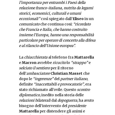
l’importanza per entrambi i Paesi della
relazione franco-italiana, nutrita da legami
storici, economici, culturali e umani
eccezionali”
così spiegato dall’
Eliseo
in un
comunicato
che continua cosi:
“ricordato
che Francia e Italia, che hanno costruito
insieme l’Europa, hanno una responsabilità
particolare per operare di concerto alla difesa
e al rilancio dell’Unione europea”.
La
chiacchierata
al telefono fra
Mattarella
e
Macron
avrebbe
ricucito
lo
“strappo”
e
selciato il sentiero
per il ritorno
dell’
ambasciatore
Christian Masset
che
dopo le
“ingerenze”
del
partner italiano
,
definite
“inaccettabili e provocatorie”
, era
stato richiamato all’ovile. Questo
scontro
diplomatico
, inedito nella storia delle
relazioni bilaterali
dal
dopoguerra
, ha avuto
bisogno dell’intervento del
presidente
Mattarella
per distendere gli animi e