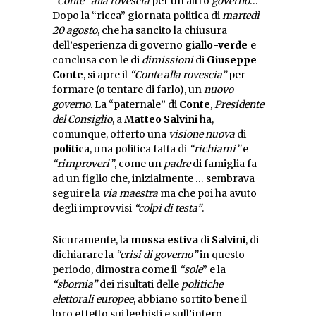
“
Conte” alla rovescia
per un altro
governo
…
Dopo la “ricca” giornata politica di
martedì
20 agosto
, che ha sancito la chiusura
dell’esperienza di governo
giallo-verde
e
conclusa con le di
dimissioni
di
Giuseppe
Conte
, si apre il
“Conte alla rovescia”
per
formare (o tentare di farlo), un
nuovo
governo
. La “paternale” di
Conte
,
Presidente
del Consiglio
,
a
Matteo Salvini
ha,
comunque, offerto una
visione nuova
di
politic
a, una politica fatta di
“richiami”
e
“rimproveri”
, come un
padre
di famiglia fa
ad un figlio che, inizialmente … sembrava
seguire la
via maestra
ma che poi ha avuto
degli improvvisi
“colpi di testa”
.
Sicuramente, la
mossa estiva
di
Salvini
, di
dichiarare la
“crisi di governo”
in questo
periodo, dimostra come il
“sole
” e la
“sbornia”
dei risultati delle
politiche
elettorali europee
, abbiano sortito bene il
loro effetto sui leghisti e sull’intero