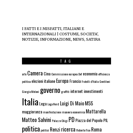
I FATTI E I MISFATTI, ITALIANI E
INTERNAZIONALI | COSTUME, SOCIETA',
NOTIZIE, INFORMAZIONE, NEWS, SATIRA
TAG
Camera
Cina
economia
arte
Commissione europea
Def
efficienza
Europa
elezioni italiane
Francia
politica
Fratelli d'Italia
Gentiloni
governo
internet
investimenti
Giorgia Meloni
graffiti
Italia
Luigi Di Maio
M5S
Lega
Lega Nord
Mattarella
maggioranza
manifestazione
manovra economica
PD
Matteo Salvini
Piazza del Popolo
PIL
Palazzo Chigi
politica
ricerca
Renzi
Roma
politici
Roberto Fico