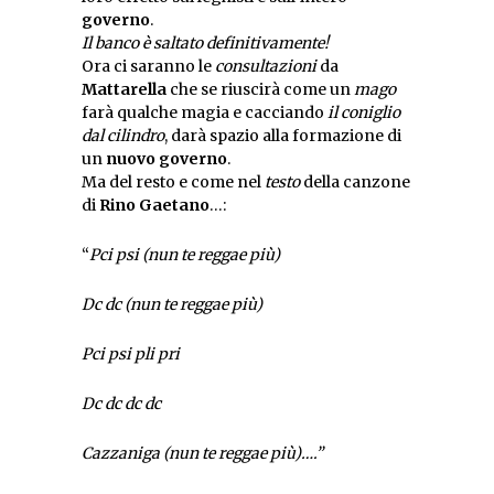
governo
.
Il banco è saltato definitivamente!
Ora ci saranno le
consultazioni
da
Mattarella
che se riuscirà come un
mago
farà qualche magia e cacciando
il coniglio
dal cilindro
, darà spazio alla formazione di
un
nuovo governo
.
Ma del resto e come nel
testo
della canzone
di
Rino Gaetano
…:
“
Pci psi (nun te reggae più)
Dc dc (nun te reggae più)
Pci psi pli pri
Dc dc dc dc
Cazzaniga (nun te reggae più)….”