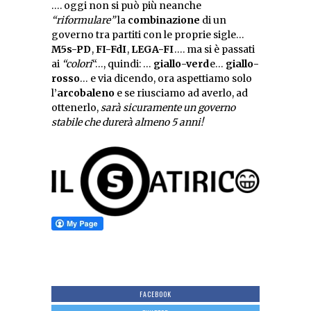
…. oggi non si può più neanche
“riformulare”
la
combinazione
di un
governo tra partiti con le proprie sigle…
M5s-PD
,
FI-FdI
,
LEGA-FI
…. ma si è passati
ai
“colori
“…, quindi: …
giallo-verd
e…
giallo-
rosso
… e via dicendo, ora aspettiamo solo
l’
arcobaleno
e se riusciamo ad averlo, ad
ottenerlo,
sarà sicuramente un governo
stabile che durerà almeno 5 anni!
FACEBOOK