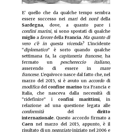
E’ quello che da qualche tempo sembra
essere successo nei
mari
del
nord
della
Sardegna
, dove, a quanto pare i
confini
marini
, si sono spostati di qualche
miglio
a
favore
della
Francia
.
Ma quanto di
vero c’è in questa vicenda?
L’incidente
“
diplomatico
” è sorto quando qualche
settimana fa, la
capitaneria francese
, ha
fermato un
peschereccio italiano
,
asserendo di essere in
mare
francese.
L’equivoco nasce dal fatto che, nel
marzo del 2015, si è avuto un
accordo
di
modifica
del
confine marino
tra Francia e
Italia, che nasceva dalla necessità di
“ridefinire” i
confini marittimi
, in
relazione ad una questione legata alle
conformità
del
diritto
internazionale
. Questo accordo firmato a
Caen
nel marzo del 2015, appunto, è il
risultato di un
negoziato
iniziato nel 2006 e