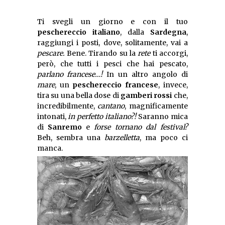
Ti svegli un giorno e con il tuo
peschereccio italiano
, dalla
Sardegna
,
raggiungi i posti, dove, solitamente, vai a
pescare.
Bene. Tirando su la
rete
ti accorgi,
però, che tutti i pesci che hai pescato,
parlano francese…!
In un altro angolo di
mare
, un
peschereccio francese
, invece,
tira su una bella dose di
gamberi rossi
che,
incredibilmente,
cantano
, magnificamente
intonati,
in perfetto italiano?!
Saranno mica
di
Sanremo
e
forse tornano dal festival?
Beh, sembra una
barzelletta
, ma poco ci
manca.