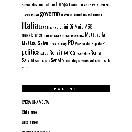
Europa
elezioni italiane
Francia
politica
Fratelli d'Italia
Gentiloni
governo
internet
investimenti
Giorgia Meloni
graffiti
Italia
Luigi Di Maio
M5S
Lega
Lega Nord
Mattarella
maggioranza
manifestazione
manovra economica
PD
Matteo Salvini
Piazza del Popolo
PIL
Palazzo Chigi
politica
ricerca
Renzi
Roma
politici
Roberto Fico
Salvini
Senato
scienziati
tecnologia
virus
votazioni
web
writer
PAGINE
C’ERA UNA VOLTA
Chi siamo
Disclaimer
Politica dei Cookie