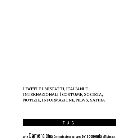
I FATTI E I MISFATTI, ITALIANI E
INTERNAZIONALI | COSTUME, SOCIETA',
NOTIZIE, INFORMAZIONE, NEWS, SATIRA
TAG
Camera
Cina
economia
arte
Commissione europea
Def
efficienza